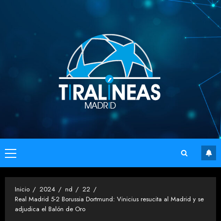
Saltar
al
contenido
Menú
principal
Inicio
2024
nd
22
Real Madrid 5-2 Borussia Dortmund: Vinicius resucita al Madrid y se
adjudica el Balón de Oro