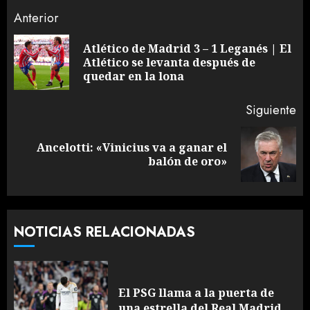
Sigue
Anterior
leyendo
Atlético de Madrid 3 – 1 Leganés | El
En
Atlético se levanta después de
an
quedar en la lona
Siguiente
Ancelotti: «Vinicius va a ganar el
Siguiente
balón de oro»
entrada:
NOTICIAS RELACIONADAS
El PSG llama a la puerta de
una estrella del Real Madrid