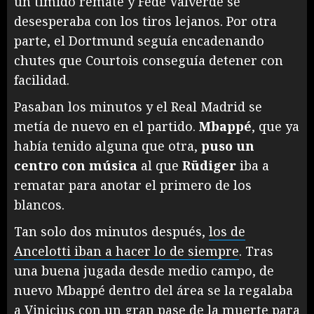
un tímido remate y Fede Valverde se
desesperaba con los tiros lejanos. Por otra
parte, el Dortmund seguía encadenando
chutes que Courtois conseguía detener con
facilidad.
Pasaban los minutos y el Real Madrid se
metía de nuevo en el partido.
Mbappé
, que ya
había tenido alguna que otra,
puso un
centro con música
al que
Rüdiger
iba a
rematar para anotar el primero de los
blancos.
Tan solo dos minutos después,
los de
Ancelotti iban a hacer lo de siempre
. Tras
una buena jugada desde medio campo, de
nuevo Mbappé dentro del área se la regalaba
a Vinicius con un gran pase de la muerte para