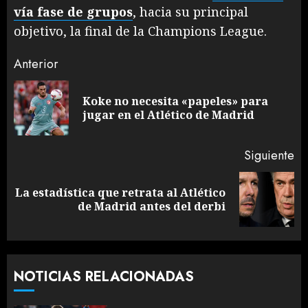
vía fase de grupos
, hacia su principal
objetivo, la final de la Champions League.
Sigue
Anterior
leyendo
Koke no necesita «papeles» para
En
jugar en el Atlético de Madrid
an
Siguiente
La estadística que retrata al Atlético
Siguiente
de Madrid antes del derbi
entrada:
NOTICIAS RELACIONADAS