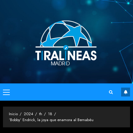
Saltar
al
contenido
Menú
principal
Inicio
2024
th
18
‘Bobby’ Endrick, la joya que enamora al Bernabéu