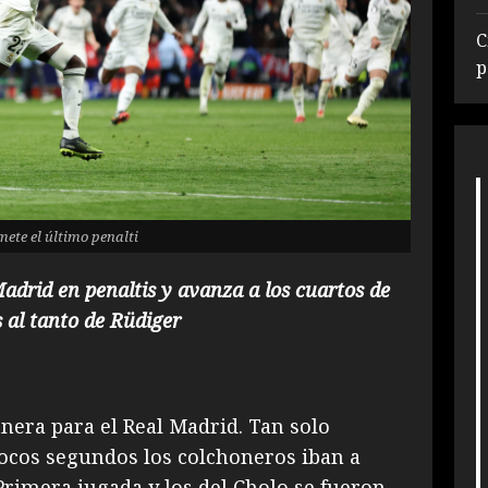
C
p
ete el último penalti
Madrid en penaltis y avanza a los cuartos de
s al tanto de Rüdiger
nera para el Real Madrid. Tan solo
pocos segundos los colchoneros iban a
Primera jugada y los del Cholo se fueron