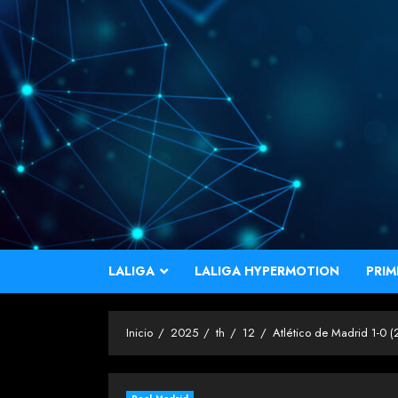
Saltar
al
contenido
LALIGA
LALIGA HYPERMOTION
PRIM
Inicio
2025
th
12
Atlético de Madrid 1-0 (2