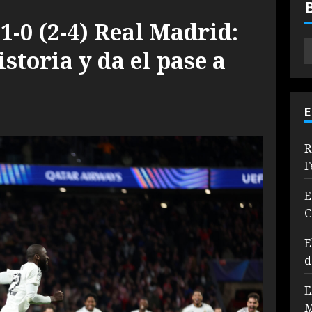
1-0 (2-4) Real Madrid:
istoria y da el pase a
E
R
F
E
C
E
d
E
M