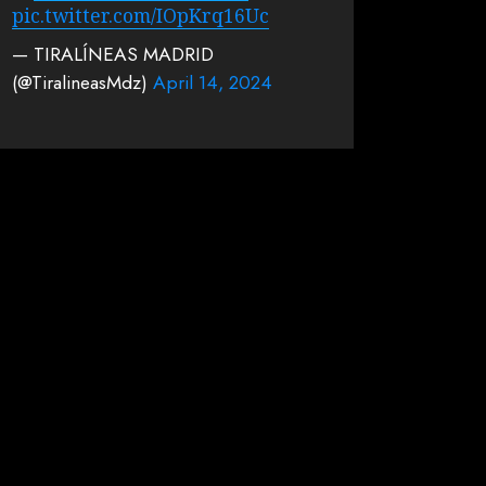
pic.twitter.com/IOpKrq16Uc
— TIRALÍNEAS MADRID
(@TiralineasMdz)
April 14, 2024