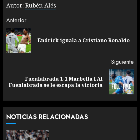
Autor:
Rubén Alés
Sigue
Anterior
leyendo
En
Endrick iguala a Cristiano Ronaldo
an
Siguiente
Fuenlabrada 1-1 Marbella I Al
Siguiente
Fuenlabrada se le escapa la victoria
entrada:
NOTICIAS RELACIONADAS