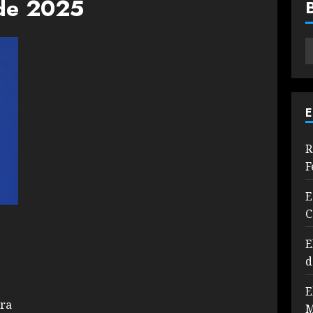
 de 2025
E
R
F
E
C
E
d
E
ora
M