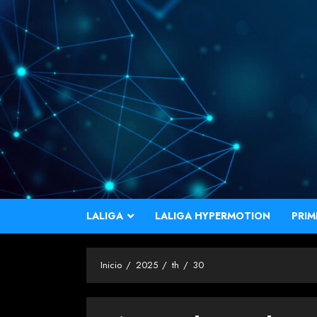
Saltar
al
contenido
LALIGA
LALIGA HYPERMOTION
PRIM
Inicio
2025
th
30