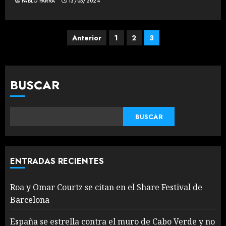
PABLO PARRA
13/05/2024
Paginación
Anterior
1
2
3
de
entradas
BUSCAR
BUSCAR
ENTRADAS RECIENTES
Roa y Omar Courtz se citan en el Share Festival de
Barcelona
España se estrella contra el muro de Cabo Verde y no