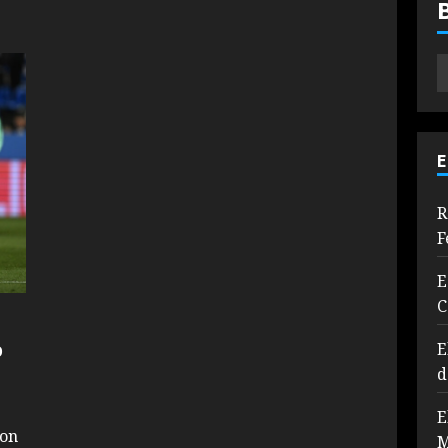
E
R
F
E
C
o
E
d
E
con
M