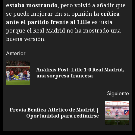
estaba mostrando
, pero volvió a añadir que
se puede mejorar. En su opinión
la crítica
ante el partido frente al Lille
es justa
porque el
Real Madrid
no ha mostrado una
buena versión.
Sigue
Anterior
leyendo
Análisis Post: Lille 1-0 Real Madrid,
En
una sorpresa francesa
an
Siguiente
Previa Benfica-Atlético de Madrid |
Siguiente
Oportunidad para redimirse
entrada: