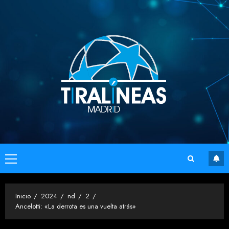
Saltar
al
contenido
Menú
principal
Inicio
2024
nd
2
Ancelotti: «La derrota es una vuelta atrás»