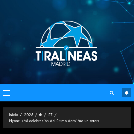
Saltar
al
contenido
Menú
principal
Inicio
2025
th
27
Nyom: «Mi celebración del último derbi fue un error»