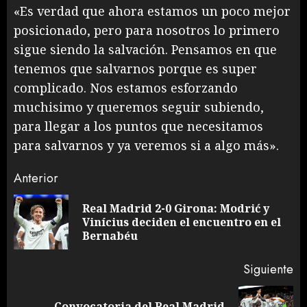
«Es verdad que ahora estamos un poco mejor
posicionado, pero para nosotros lo primero
sigue siendo la salvación. Pensamos en que
tenemos que salvarnos porque es super
complicado. Nos estamos esforzando
muchisimo y queremos seguir subiendo,
para llegar a los puntos que necesitamos
para salvarnos y ya veremos si a algo más».
Sigue
Anterior
leyendo
Real Madrid 2-0 Girona: Modrić y
En
Vinícius deciden el encuentro en el
an
Bernabéu
Siguiente
Convocatoria del Real Madrid