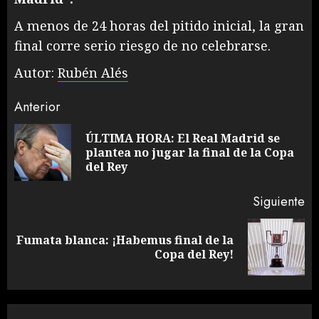
A menos de 24 horas del pitido inicial, la gran
final corre serio riesgo de no celebrarse.
Autor:
Rubén Alés
Sigue
Anterior
leyendo
ÚLTIMA HORA: El Real Madrid se
En
plantea no jugar la final de la Copa
an
del Rey
Siguiente
Fumata blanca: ¡Habemus final de la
Siguiente
Copa del Rey!
entrada: