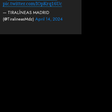
pic.twitter.com/IOpKrq16Uc
— TIRALÍNEAS MADRID
(@TiralineasMdz)
April 14, 2024