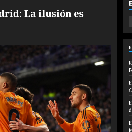
drid: La ilusión es
E
R
F
E
C
E
d
E
M