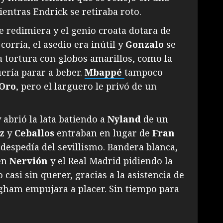
ientras Endrick se retiraba roto.
e redimiera y el genio croata dotara de
 corría, el asedio era inútil y
Gonzalo
se
a tortura con globos amarillos, como la
ería parar a beber.
Mbappé
tampoco
 Oro
, pero el larguero le privó de un
y abrió la lata batiendo a
Nyland
de un
z
y
Ceballos
entraban en lugar de
Fran
 despedía del sevillismo. Bandera blanca,
 en
Nervión
y el Real Madrid pidiendo la
casi sin querer, gracias a la asistencia de
gham empujara a placer. Sin tiempo para