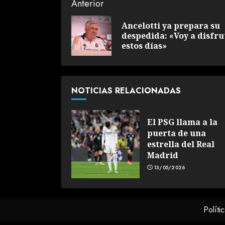
Sigue
Anterior
leyendo
Ancelotti ya prepara su
despedida: «Voy a disfru
estos días»
NOTICIAS RELACIONADAS
El PSG llama a la
puerta de una
estrella del Real
Madrid
13/05/2026
Políti