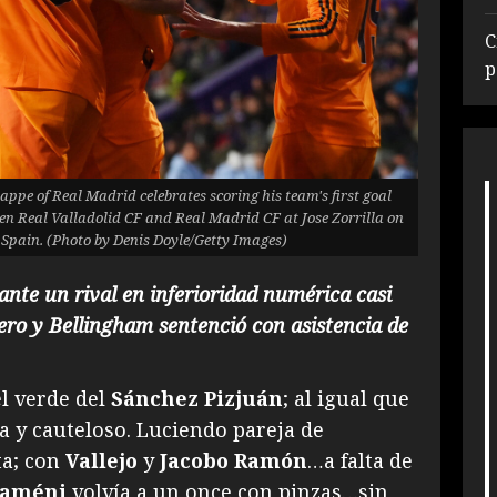
C
p
e of Real Madrid celebrates scoring his team's first goal
 Real Valladolid CF and Real Madrid CF at Jose Zorrilla on
 Spain. (Photo by Denis Doyle/Getty Images)
ante un rival en inferioridad numérica casi
mero y Bellingham sentenció con asistencia de
l verde del
Sánchez Pizjuán
; al igual que
a y cauteloso. Luciendo pareja de
ta; con
Vallejo
y
Jacobo Ramón
…a falta de
uaméni
volvía a un once con pinzas…sin