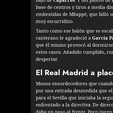
bajo de
Caparrós
. Y del pasivo de
base de centros y tiros a media di
embestidas de Mbappé, que falló un
muy escurridizo.
Tanto como ese balón que se escab
canterano le agradeció a
García P
que él mismo provocó al dormirse
estos casos. Añadido cumplido, ru
despertar.
El Real Madrid a plac
Menos ensordecedores que cuando
por una entrada desmedida que el 
para el Sevilla que iniciaba la se
enfrentado a la directiva. De direc
daba un paso al frente. Poco juego