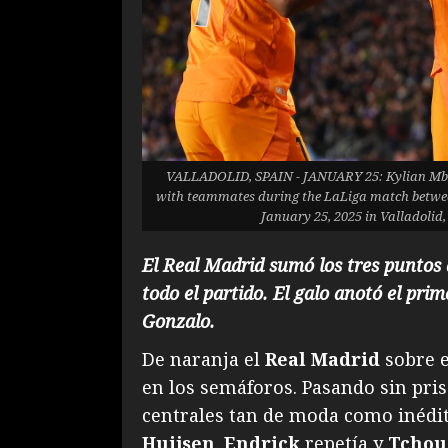
VALLADOLID, SPAIN - JANUARY 25: Kylian Mbapp
with teammates during the LaLiga match between
January 25, 2025 in Valladolid,
El Real Madrid sumó los tres puntos 
todo el partido. El galo anotó el pri
Gonzalo.
De naranja el
Real Madrid
sobre e
en los semáforos. Pasando sin pris
centrales tan de moda como inédi
Huijsen
.
Endrick
repetía y
Tcho