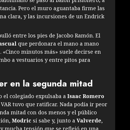
 balonmano se pasó al balón prisionero; a
stancia. Pero el muro aguantaba firme las
a clara, y las incursiones de un Endrick
ulló entre los pies de Jacobo Ramón. El
ascual
que perdonara el mano a mano
. «Cinco minutos más» suele decirse en
mbo a vestuarios y entre pitos para
er en la segunda mitad
 el colegiado expulsaba a
Isaac Romero
VAR tuvo que ratificar. Nada podía ir peor
gunda mitad con dos menos y el público
ción,
Modric
sí sabe y, junto a
Valverde
,
 y mucha tensión que se reflejó en una