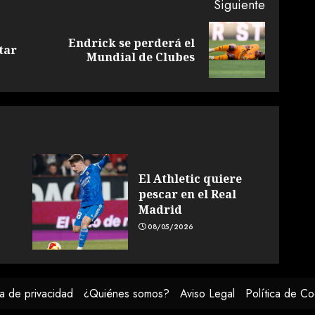
Siguiente
Endrick se perderá el
Entrada
Siguiente
tar
Mundial de Clubes
anterior:
entrada:
El Athletic quiere
pescar en el Real
Madrid
08/05/2026
ca de privacidad
¿Quiénes somos?
Aviso Legal
Política de Co