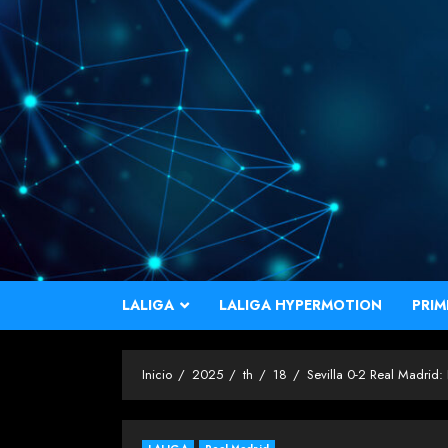
Saltar
al
contenido
LALIGA
LALIGA HYPERMOTION
PRIM
Inicio
2025
th
18
Sevilla 0-2 Real Madrid: