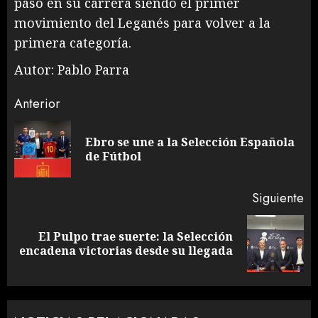
paso en su carrera siendo el primer
movimiento del Leganés para volver a la
primera categoría.
Autor: Pablo Parra
Sigue
Anterior
leyendo
Ebro se une a la Selección Española
En
de Fútbol
an
Siguiente
El Pulpo trae suerte: la Selección
Siguiente
encadena victorias desde su llegada
entrada: