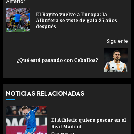
Sigue
Anterior
leyendo
El Rayito vuelve a Europa: la
En
Albufera se viste de gala 25 años
an
después
Siguiente
Siguiente
¿Qué está pasando con Ceballos?
entrada:
NOTICIAS RELACIONADAS
El Athletic quiere pescar en el
Real Madrid
08/05/2026