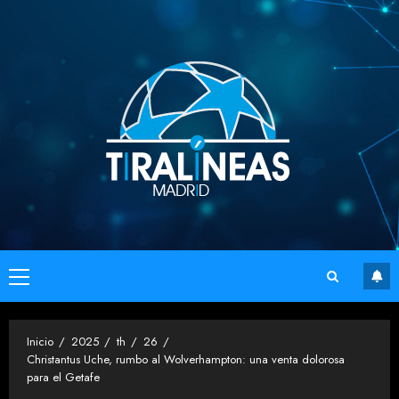
Saltar
al
contenido
Menú
principal
Inicio
2025
th
26
Christantus Uche, rumbo al Wolverhampton: una venta dolorosa
para el Getafe