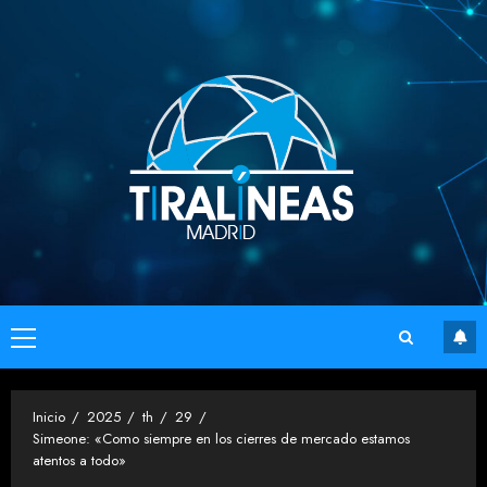
Saltar
al
contenido
Menú
principal
Inicio
2025
th
29
Simeone: «Como siempre en los cierres de mercado estamos
atentos a todo»