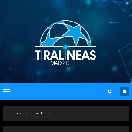
Saltar
al
contenido
Menú
principal
Inicio
Fernando Torres