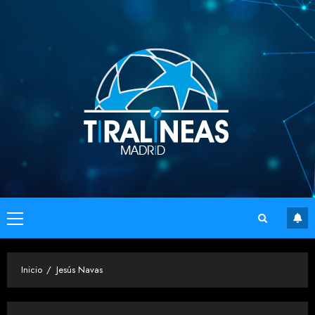
Saltar
al
contenido
Menú
principal
Inicio
Jesús Navas