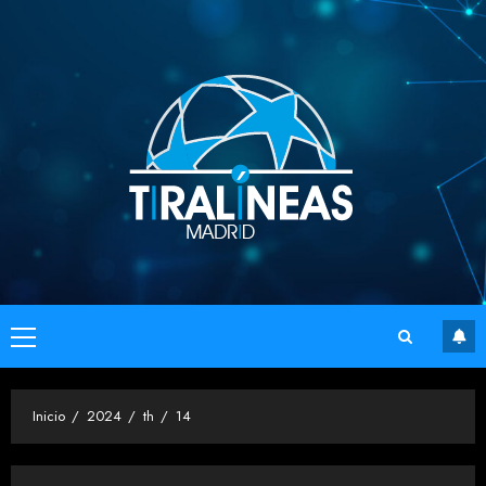
Saltar
al
contenido
Menú
principal
Inicio
2024
th
14