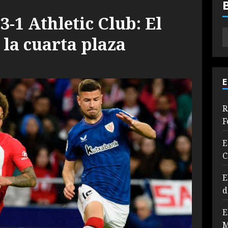
3-1 Athletic Club: El
n la cuarta plaza
E
R
F
E
C
E
d
E
M