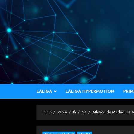
Saltar
al
contenido
LALIGA
LALIGA HYPERMOTION
PRIM
Inicio
2024
th
27
Atlético de Madrid 3-1 At