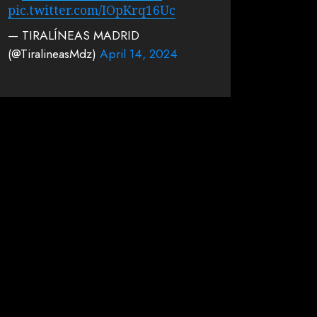
pic.twitter.com/IOpKrq16Uc
— TIRALÍNEAS MADRID
(@TiralineasMdz)
April 14, 2024