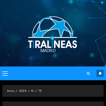
Saltar
al
contenido
Menú
principal
Inicio
2024
th
19